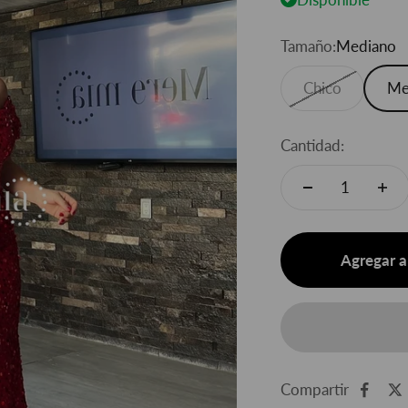
Tamaño:
Mediano
Chico
Me
Cantidad:
Agregar al
Compartir