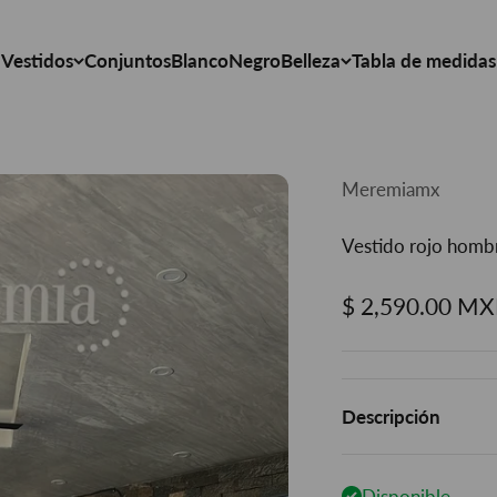
Vestidos
Conjuntos
Blanco
Negro
Belleza
Tabla de medidas
Meremiamx
Vestido rojo hombr
Precio de ofert
$ 2,590.00 M
Descripción
Disponible