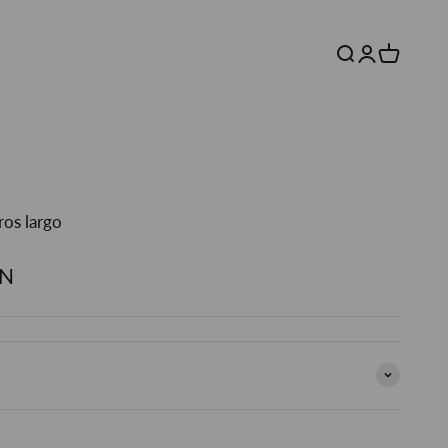
Buscar
Iniciar sesió
Carrito
os largo
a
XN