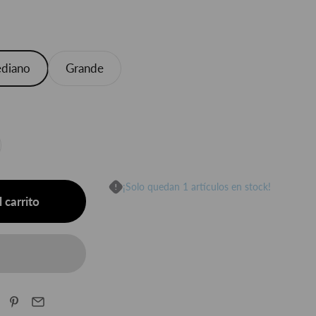
diano
Grande
¡Solo quedan 1 artículos en stock!
 carrito