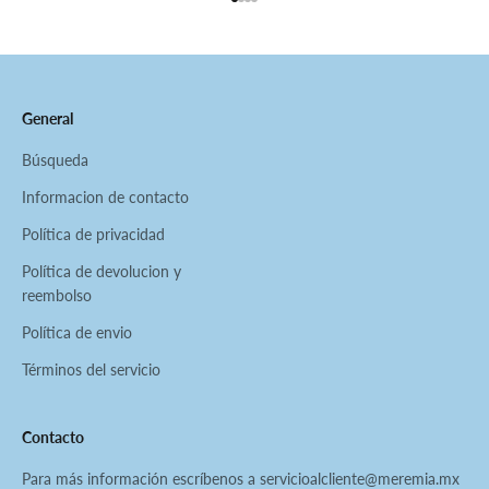
Ir al artículo 1
Ir al artículo 2
Ir al artículo 3
Ir al artículo 4
General
Búsqueda
Informacion de contacto
Política de privacidad
Política de devolucion y
reembolso
Política de envio
Términos del servicio
Contacto
Para más información escríbenos a servicioalcliente@meremia.mx