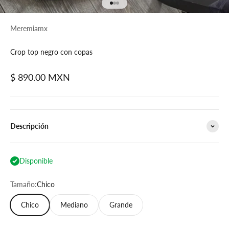
Ir al artículo 1
Ir al artículo 2
Ir al artículo 3
Meremiamx
Crop top negro con copas
Precio de oferta
$ 890.00 MXN
Descripción
Disponible
Tamaño:
Chico
Chico
Mediano
Grande