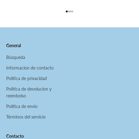
Ir al artículo 1
Ir al artículo 2
Ir al artículo 3
Ir al artículo 4
General
Búsqueda
Informacion de contacto
Política de privacidad
Política de devolucion y
reembolso
Política de envio
Términos del servicio
Contacto